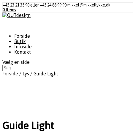
+45 23 21 35 90
eller
+45 24 88 99 90
mikkel@mikkellykke.dk
0 Items
Forside
Butik
Infoside
Kontakt
Vælg en side
Forside
/
Lys
/ Guide Light
Guide Light