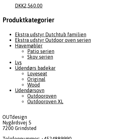
DKK
2,560.00
Produktkategorier
Ekstra udstyr Dutchtub familien
Ekstra udstyr Outdoor oven serien
Havemøbler
Patio serien
Skov serien
Lys
Udendørs badekar
Loveseat
Original
Wood
Udendørsovn
Outdooroven
Outdooroven XL
OUTdesign
Nygårdsvej 5
7200 Grindsted
Telefonnummer: +4524889990