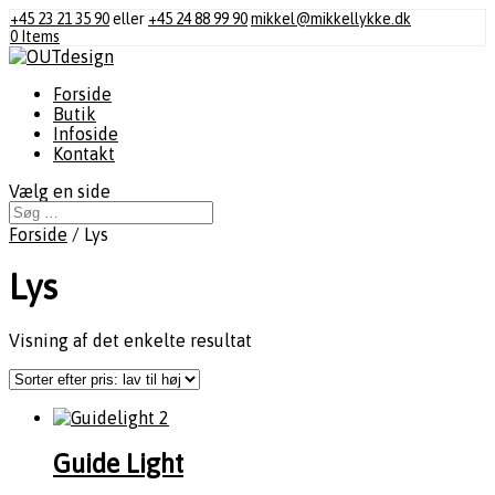
+45 23 21 35 90
eller
+45 24 88 99 90
mikkel@mikkellykke.dk
0 Items
Forside
Butik
Infoside
Kontakt
Vælg en side
Forside
/ Lys
Lys
Visning af det enkelte resultat
Guide Light