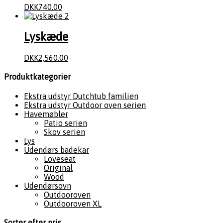
DKK
740.00
Lyskæde
DKK
2,560.00
Produktkategorier
Ekstra udstyr Dutchtub familien
Ekstra udstyr Outdoor oven serien
Havemøbler
Patio serien
Skov serien
Lys
Udendørs badekar
Loveseat
Original
Wood
Udendørsovn
Outdooroven
Outdooroven XL
Sorter efter pris