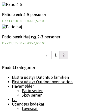
Patio bænk 4-5 personer
DKK
13,800.00
–
DKK
16,595.00
Patio bænk Høj ryg 2-3 personer
DKK
21,995.00
–
DKK
26,800.00
←
1
2
Produktkategorier
Ekstra udstyr Dutchtub familien
Ekstra udstyr Outdoor oven serien
Havemøbler
Patio serien
Skov serien
Lys
Udendørs badekar
Loveseat