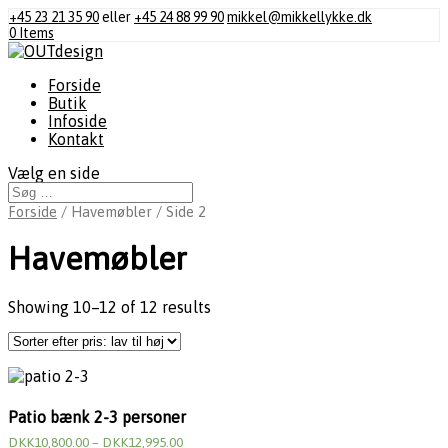
+45 23 21 35 90
eller
+45 24 88 99 90
mikkel@mikkellykke.dk
0 Items
Forside
Butik
Infoside
Kontakt
Vælg en side
Forside
/ Havemøbler / Side 2
Havemøbler
Showing 10–12 of 12 results
Patio bænk 2-3 personer
DKK
10,800.00
–
DKK
12,995.00